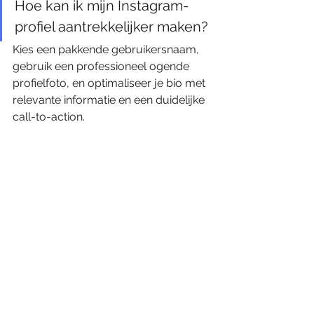
Hoe kan ik mijn Instagram-
profiel aantrekkelijker maken?
Kies een pakkende gebruikersnaam, 
gebruik een professioneel ogende 
profielfoto, en optimaliseer je bio met 
relevante informatie en een duidelijke 
call-to-action.
Wat is het belang van een 
consistente contentstrategie?
Consistent posten zorgt ervoor dat je 
volgers betrokken blijven en versterkt 
je merkidentiteit, wat leidt tot meer 
volgers en een hogere betrokkenheid.
Hoe helpen Instagram Stories 
en Reels mijn bereik te 